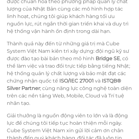
được chuẩn hóa theo phương pháp quản lý chất
lượng của Nhật Bản cùng các mô hình hợp tác
linh hoạt, chúng tôi giúp khách hàng tối ưu
nguồn lực, rút ngắn thời gian triển khai và duy trì
hệ thống vận hành ổn định trong dài hạn.
Thành quả này đến từ những giá trị mà Cube
System Việt Nam kiên trì xây dựng: đội ngũ kỹ sư
được đào tạo bài bản theo mô hình
Bridge SE
, có
thể làm việc và trao đổi trực tiếp bằng tiếng Nhật;
hệ thống quản lý chất lượng và bảo mật đạt các
chứng nhận quốc tế
ISO/IEC 27001
và
ISTQB®
Silver Partner
; cùng năng lực công nghệ toàn diện
trên các nền tảng Web, Mobile, Cloud và Trí tuệ
nhân tạo.
Giải thưởng là nguồn động viên to lớn và là động
lực để chúng tôi tiếp tục hoàn thiện mỗi ngày.
Cube System Việt Nam xin gửi lời cảm ơn chân
thành đến quý khách hàng, đối tác đã luôn tin