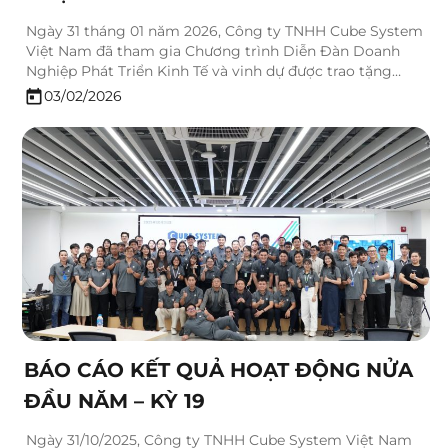
NGHIỆP FDI PHÁT TRIỂN VỮNG MẠNH
Ngày 31 tháng 01 năm 2026, Công ty TNHH Cube System
NĂM 2025
Việt Nam đã tham gia Chương trình Diễn Đàn Doanh
Nghiệp Phát Triển Kinh Tế và vinh dự được trao tặng
Bằng chứng nhận “TOP 10 Doanh nghiệp FDI Phát triển
03/02/2026
Bền vững năm 2025”. Giải thưởng danh giá này do Viện
Những Vấn…
BÁO CÁO KẾT QUẢ HOẠT ĐỘNG NỬA
ĐẦU NĂM – KỲ 19
Ngày 31/10/2025, Công ty TNHH Cube System Việt Nam