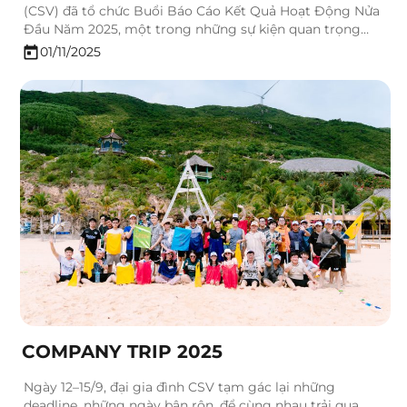
(CSV) đã tổ chức Buổi Báo Cáo Kết Quả Hoạt Động Nửa
Đầu Năm 2025, một trong những sự kiện quan trọng
nhằm nhìn lại chặng đường sáu tháng vừa qua, ghi nhận
01/11/2025
những nỗ lực bền bỉ của các bộ phận và định hướng
chiến…
COMPANY TRIP 2025
Ngày 12–15/9, đại gia đình CSV tạm gác lại những
deadline, những ngày bận rộn, để cùng nhau trải qua