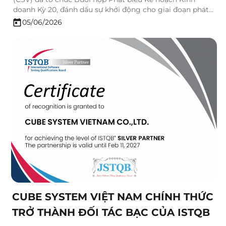
doanh Kỳ 20, đánh dấu sự khởi động cho giai đoạn phát
triển mới của công ty. Sự kiện là dịp để toàn thể đội ngũ
05/06/2026
cùng nhìn lại hành trình đã qua, đồng thời…
CUBE SYSTEM VIỆT NAM CHÍNH THỨC
TRỞ THÀNH ĐỐI TÁC BẠC CỦA ISTQB