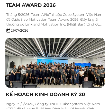
TEAM AWARD 2026
Tháng 5/2026, Team AI/IoT thuộc Cube System Việt Nam
đã được trao Motivation Team Award 2026. Đây là giải
thưởng do Link and Motivation Inc. (Nhật Bản) tổ chức,
nhằm ghi nhận những phòng ban và đội nhóm đã tạo ra
21/07/2026
những thay đổi tích cực trong tổ chức, nâng cao mức độ
gắn kết…
KẾ HOẠCH KINH DOANH KỲ 20
Ngày 29/5/2026, Công ty TNHH Cube System Việt Nam
(CSV) đã tổ chức Buổi họp Phát biểu Kế hoạch Kinh